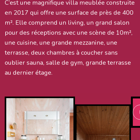
C’est une magnifique villa meublée construite
en 2017 qui offre une surface de près de 400
m². Elle comprend un living, un grand salon
pour des réceptions avec une scène de 10m²,
une cuisine, une grande mezzanine, une
terrasse, deux chambres à coucher sans
oublier sauna, salle de gym, grande terrasse
au dernier étage.