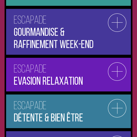
ESCAPADE
GOURMANDISE &
RAFFINEMENT WEEK-END
ESCAPADE
EVASION RELAXATION
ESCAPADE
DÉTENTE & BIEN ÊTRE