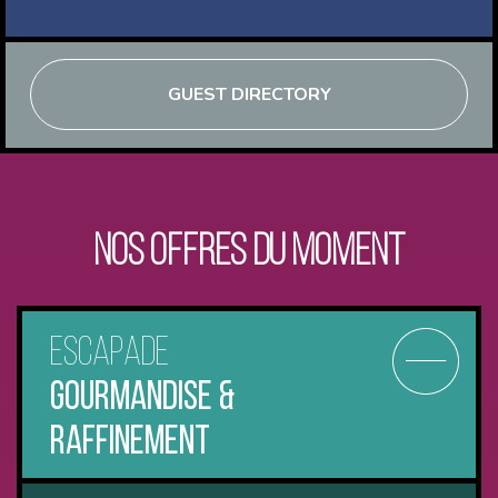
GUEST DIRECTORY
Nos offres du moment
ESCAPADE
GOURMANDISE &
RAFFINEMENT