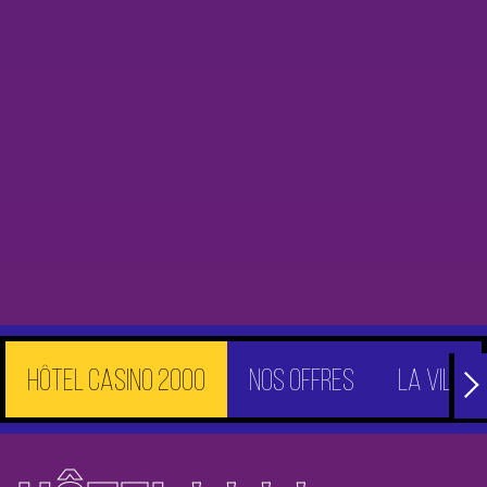
Hôtel Casino 2000
Nos offres
La villa