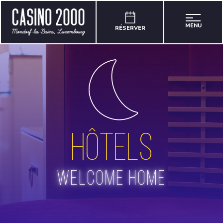
MENU
RÉSERVER
Hôtels
welcome home