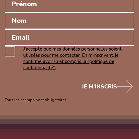
J’accepte que mes données personnelles soient
utilisées pour me contacter. En m’inscrivant, je
confirme avoir lu et compris la "politique de
confidentialité".
JE M'INSCRIS
Tous les champs sont obligatoires