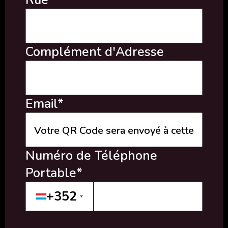
Complément d'Adresse
Email*
Numéro de Téléphone
Portable*
+352