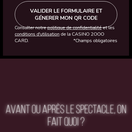
VALIDER LE FORMULAIRE ET
GÉNERER MON QR CODE
Consulter notre
politique de confidentialité
et les
conditions d'utilisation
de la CASINO 2OOO
CARD.
*Champs obligatoires
Avant ou après le spectacle, on
fait quoi ?