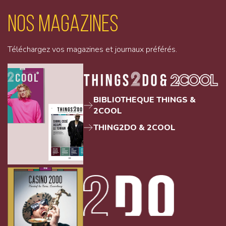
Nos magazines
Téléchargez vos magazines et journaux préférés.
BIBLIOTHEQUE THINGS &
2COOL
THING2DO & 2COOL