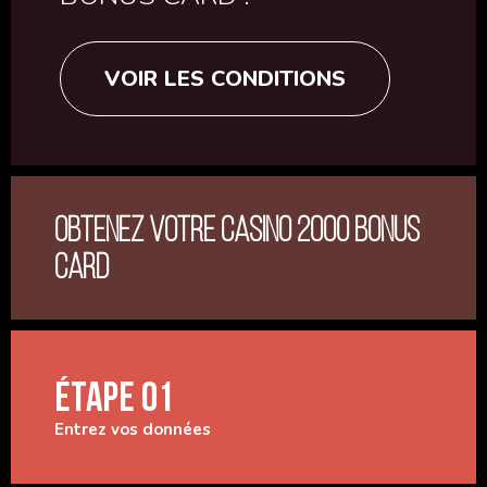
VOIR LES CONDITIONS
OBTENEZ VOTRE CASINO 2OOO BONUS
CARD
ÉTAPE 01
Entrez vos données