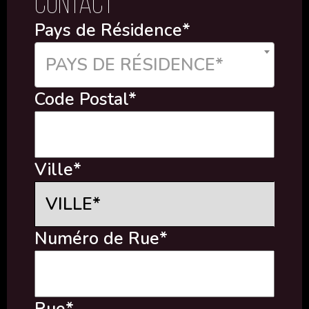
contact
Pays de Résidence*
PAYS DE RÉSIDENCE*
Code Postal*
Ville*
Numéro de Rue*
Rue*