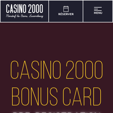
MENU
RÉSERVER
Casino 2000
Bonus Card