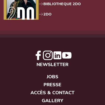
BIBLIOTHEQUE 2DO
2DO
NEWSLETTER
JOBS
PRESSE
ACCÈS & CONTACT
GALLERY