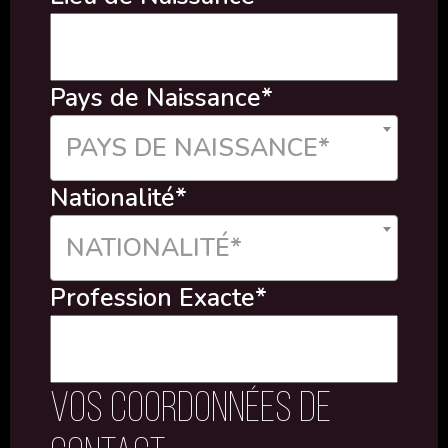
Pays de Naissance*
PAYS DE NAISSANCE*
Nationalité*
NATIONALITÉ*
Profession Exacte*
Vos coordonnées de