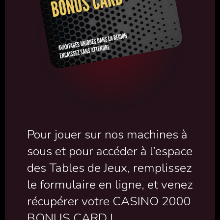
Pour jouer sur nos machines à
sous et pour accéder à l’espace
des Tables de Jeux, remplissez
le formulaire en ligne, et venez
récupérer votre CASINO 2000
BONUS CARD !