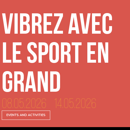
Vibrez avec
le sport en
Grand
08.05.2026 - 14.05.2026
EVENTS AND ACTIVITIES