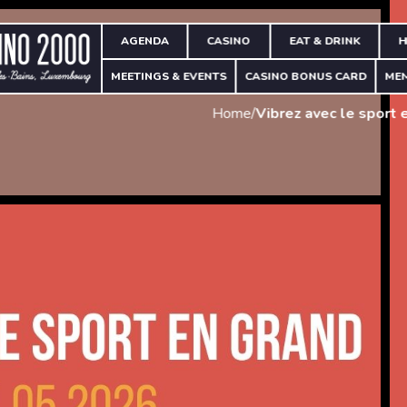
AGENDA
CASINO
EAT & DRINK
H
MEETINGS & EVENTS
CASINO BONUS CARD
ME
Home
/
Vibrez avec le sport 