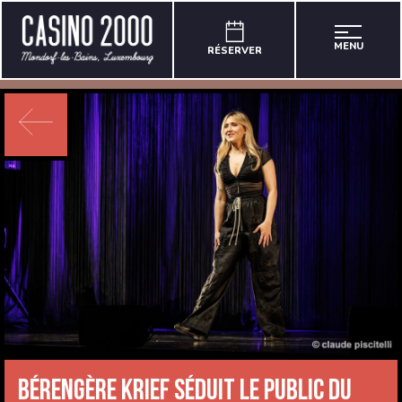
MENU
RÉSERVER
Bérengère Krief séduit le public du