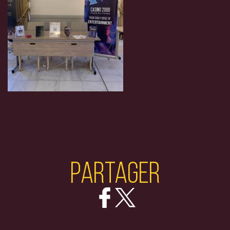
Partager