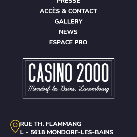
PRESSE
ACCÈS & CONTACT
GALLERY
NEWS
ESPACE PRO
RUE TH. FLAMMANG
L - 5618 MONDORF-LES-BAINS