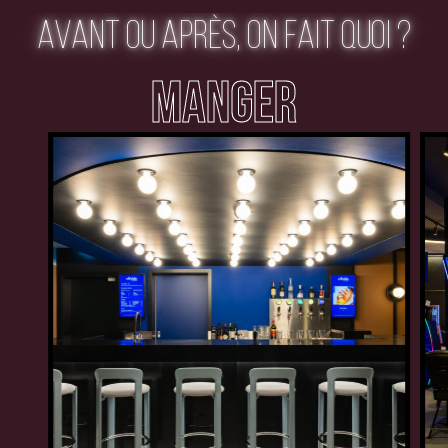
AVANT OU APRÈS, ON FAIT QUOI ?
MANGER