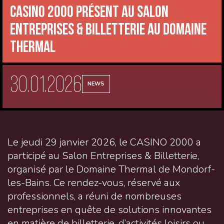
CASINO 2000 présent au salon
Entreprises & Billetterie au Domaine
Thermal
30.01.2026
NEWS
Le jeudi 29 janvier 2026, le CASINO 2000 a
participé au Salon Entreprises & Billetterie,
organisé par le Domaine Thermal de Mondorf-
les-Bains. Ce rendez-vous, réservé aux
professionnels, a réuni de nombreuses
entreprises en quête de solutions innovantes
en matière de billetterie, d’activités loisirs ou