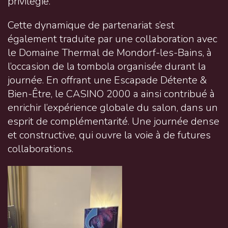
privilégié.
Cette dynamique de partenariat s’est
également traduite par une collaboration avec
le Domaine Thermal de Mondorf-les-Bains, à
l’occasion de la tombola organisée durant la
journée. En offrant une Escapade Détente &
Bien-Être, le CASINO 2000 a ainsi contribué à
enrichir l’expérience globale du salon, dans un
esprit de complémentarité. Une journée dense
et constructive, qui ouvre la voie à de futures
collaborations.