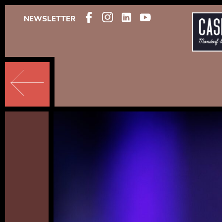
NEWSLETTER