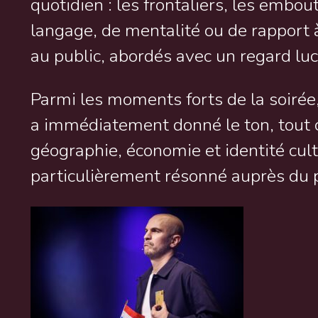
quotidien : les frontaliers, les embou
langage, de mentalité ou de rapport à
au public, abordés avec un regard luc
Parmi les moments forts de la soirée
a immédiatement donné le ton, tout 
géographie, économie et identité cult
particulièrement résonné auprès du 