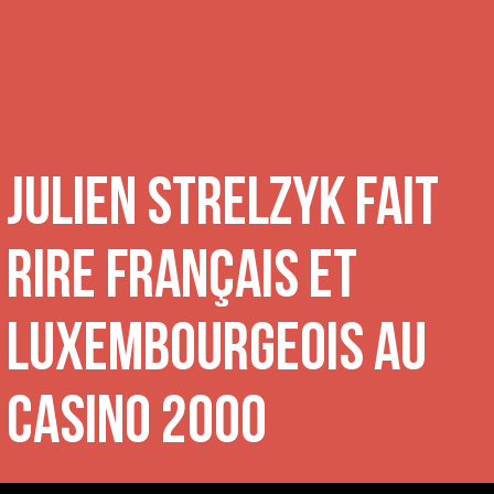
Julien Strelzyk fait
rire Français et
Luxembourgeois au
CASINO 2000