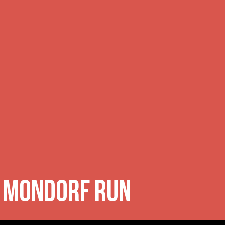
Mondorf Run