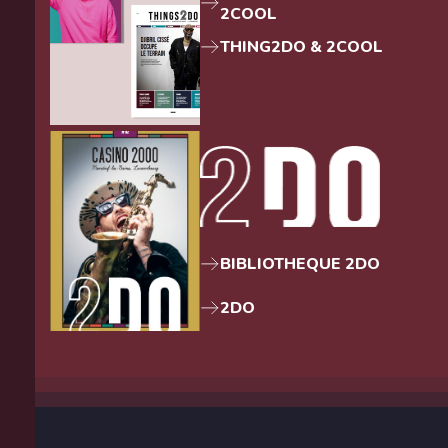
2COOL
THING2DO & 2COOL
BIBLIOTHEQUE 2DO
2DO