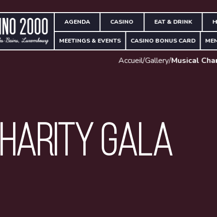
AGENDA
CASINO
EAT & DRINK
H
MEETINGS & EVENTS
CASINO BONUS CARD
ME
Accueil
/
Gallery
/
Musical Char
CHARITY GALA