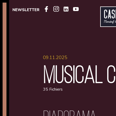
NEWSLETTER
09.11.2025
MUSICAL 
35 Fichiers