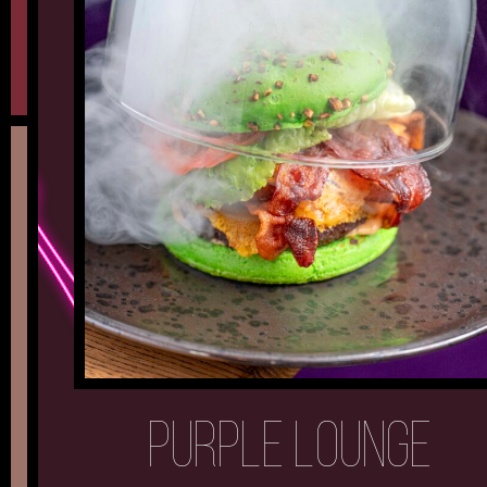
PURPLE LOUNGE