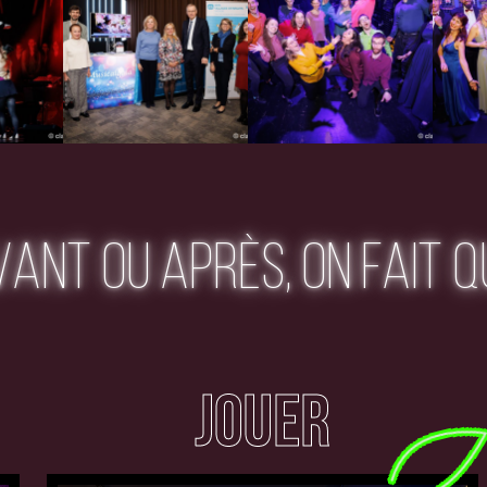
ANT OU APRÈS, ON FAIT Q
JOUER