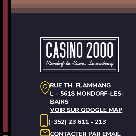
RUE TH. FLAMMANG
L - 5618 MONDORF-LES-
BAINS
VOIR SUR GOOGLE MAP
(+352) 23 611 - 213
CONTACTER PAR EMAIL