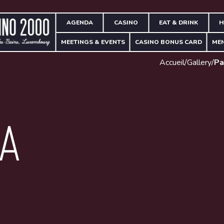
AGENDA
CASINO
EAT & DRINK
H
MEETINGS & EVENTS
CASINO BONUS CARD
ME
Accueil
/
Gallery
/
Pa
RA