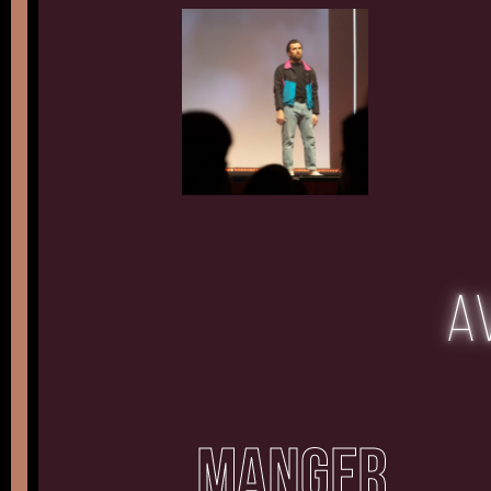
AV
MANGER