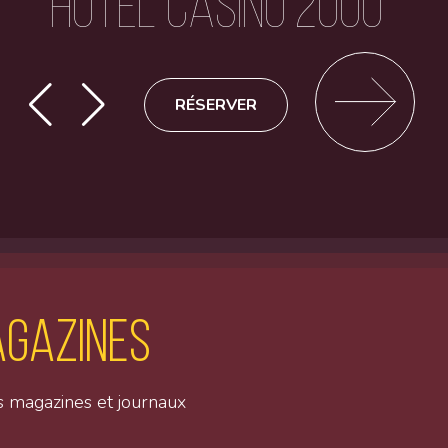
HÔTEL CASINO 2000
SNACK BAR
RÉSERVER
agazines
 magazines et journaux