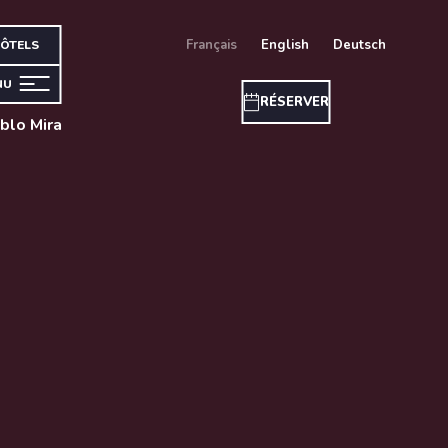
français
english
deutsch
ÔTELS
NU
RÉSERVER
blo Mira