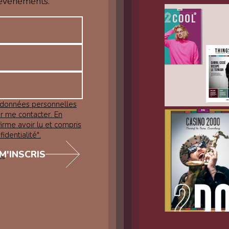
 évènements.
 données personnelles
ur me contacter. En
firme avoir lu et compris
identialité".
 M'INSCRIS
es