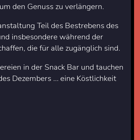
 um den Genuss zu verlängern.
ranstaltung Teil des Bestrebens des
und insbesondere während der
affen, die für alle zugänglich sind.
ereien in der Snack Bar und tauchen
des Dezembers … eine Köstlichkeit