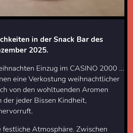
chkeiten in der Snack Bar des
ezember 2025.
Weihnachten Einzug im CASINO 2000 …
hnen eine Verkostung weihnachtlicher
 sich von den wohltuenden Aromen
n der jeder Bissen Kindheit,
ervorruft.
ne festliche Atmosphäre. Zwischen