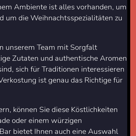
chem Ambiente ist alles vorhanden, um
 um die Weihnachtsspezialitäten zu
on unserem Team mit Sorgfalt
tige Zutaten und authentische Aromen
nd, sich für Traditionen interessieren
Verkostung ist genau das Richtige für
rn, können Sie diese Köstlichkeiten
ade oder einem würzigen
Bar bietet Ihnen auch eine Auswahl