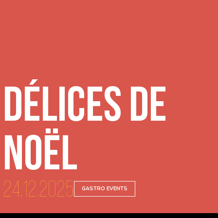
Délices de
Noël
24.12.2025
GASTRO EVENTS