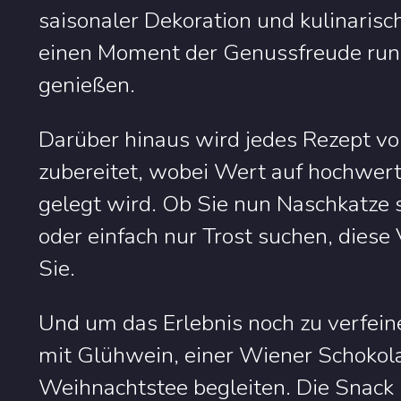
saisonaler Dekoration und kulinaris
einen Moment der Genussfreude rund
genießen.
Darüber hinaus wird jedes Rezept v
zubereitet, wobei Wert auf hochwer
gelegt wird. Ob Sie nun Naschkatze si
oder einfach nur Trost suchen, diese 
Sie.
Und um das Erlebnis noch zu verfeine
mit Glühwein, einer Wiener Schokol
Weihnachtstee begleiten. Die Snack 