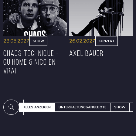
RESERVIEREN
RESERVIEREN
28.05.2027
26.02.2027
SHOW
KONZERT
CHAOS TECHNIQUE -
Axel Bauer
GUIHOME & NICO EN
VRAI
RESERVIEREN
RESERVIEREN
ALLES ANZEIGEN
UNTERHALTUNGSANGEBOTE
SHOW
K