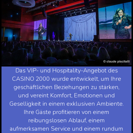
Das VIP- und Hospitality-Angebot des
CASINO 2000 wurde entwickelt, um Ihre
geschäftlichen Beziehungen zu stärken,
und vereint Komfort, Emotionen und
Geselligkeit in einem exklusiven Ambiente.
Ihre Gäste profitieren von einem
reibungslosen Ablauf, einem
aufmerksamen Service und einem rundum