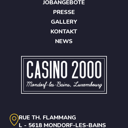
JOBANGEBOTE
PRESSE
GALLERY
KONTAKT
NEWS
RUE TH. FLAMMANG
L - 5618 MONDORF-LES-BAINS