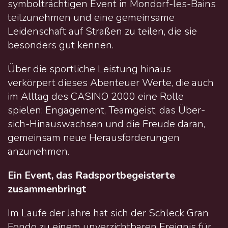
symbolträchtigen Event in Mondorf-les-Bains
teilzunehmen und eine gemeinsame
Leidenschaft auf Straßen zu teilen, die sie
besonders gut kennen.
Über die sportliche Leistung hinaus
verkörpert dieses Abenteuer Werte, die auch
im Alltag des CASINO 2000 eine Rolle
spielen: Engagement, Teamgeist, das Über-
sich-Hinauswachsen und die Freude daran,
gemeinsam neue Herausforderungen
anzunehmen.
Ein Event, das Radsportbegeisterte
zusammenbringt
Im Laufe der Jahre hat sich der Schleck Gran
Fondo zu einem unverzichtbaren Ereignis für