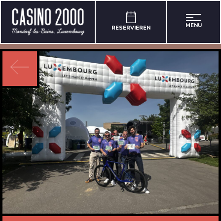
MENU
RESERVIEREN