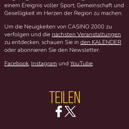
einem Ereignis voller Sport, Gemeinschaft und
Geselligkeit im Herzen der Region zu machen.
Um die Neuigkeiten von CASINO 2000 zu
verfolgen und die
nächsten Veranstaltungen
zu entdecken, schauen Sie in
den KALENDER
oder abonnieren Sie den Newsletter.
Facebook
,
Instagram
und
YouTube
.
Teilen