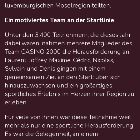
luxemburgischen Moselregion teilten.
Ein motiviertes Team an der Startlinie
Unter den 3.400 Teilnehmern, die dieses Jahr
dabei waren, nahmen mehrere Mitglieder des
Team CASINO 2000 die Herausforderung an.
Laurent, Joffrey, Maxime, Cédric, Nicolas,
Sylvain und Denis gingen mit einem
gemeinsamen Ziel an den Start: über sich
hinauszuwachsen und ein großartiges
sportliches Erlebnis im Herzen ihrer Region zu
erleben.
Für viele von ihnen war diese Teilnahme weit
mehr als nur eine sportliche Herausforderung:
Es war die Gelegenheit, an einem