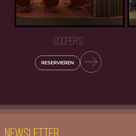
COOPER'S
RESERVIEREN
Newsletter