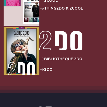
2COOL
THING2DO & 2COOL
BIBLIOTHEQUE 2DO
2DO