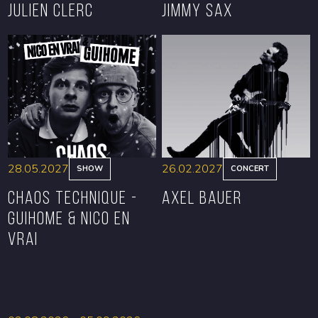
Julien Clerc
Jimmy Sax
BOOK
BOOK
28.05.2027
26.02.2027
SHOW
CONCERT
CHAOS TECHNIQUE -
Axel Bauer
GUIHOME & NICO EN
VRAI
BOOK
BOOK