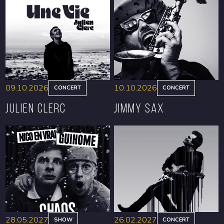
09.10.2026
10.10.2026
CONCERT
CONCERT
Julien Clerc
Jimmy Sax
BOOK
BOOK
28.05.2027
26.02.2027
SHOW
CONCERT