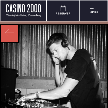
MENU
RÉSERVER