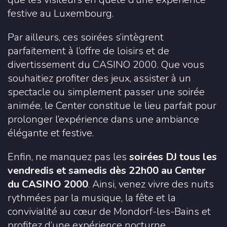
festive au Luxembourg.
Par ailleurs, ces soirées s’intègrent
parfaitement à l’offre de loisirs et de
divertissement du CASINO 2000. Que vous
souhaitiez profiter des jeux, assister à un
spectacle ou simplement passer une soirée
animée, le Center constitue le lieu parfait pour
prolonger l’expérience dans une ambiance
élégante et festive.
Enfin, ne manquez pas les
soirées DJ tous les
vendredis et samedis dès 22h00 au Center
du CASINO 2000
. Ainsi, venez vivre des nuits
rythmées par la musique, la fête et la
convivialité au cœur de Mondorf-les-Bains et
profitez d’une expérience nocturne