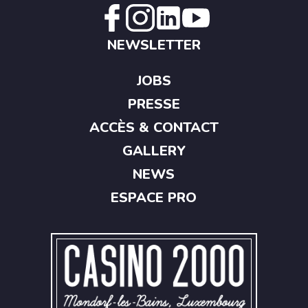
NEWSLETTER
JOBS
PRESSE
ACCÈS & CONTACT
GALLERY
NEWS
ESPACE PRO