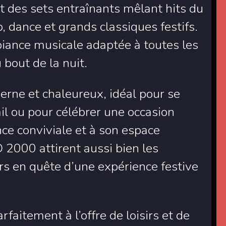
des sets entraînants mêlant hits du
 dance et grands classiques festifs.
biance musicale adaptée à toutes les
 bout de la nuit.
erne et chaleureux, idéal pour se
l ou pour célébrer une occasion
nce conviviale et à son espace
 2000 attirent aussi bien les
s en quête d’une expérience festive
arfaitement à l’offre de loisirs et de