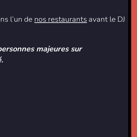
ans l’un de
nos restaurants
avant le DJ
personnes majeures sur
.