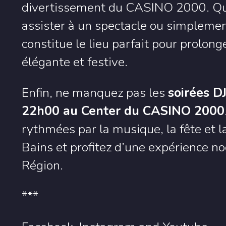
divertissement du CASINO 2000. Que 
assister à un spectacle ou simplemen
constitue le lieu parfait pour prolon
élégante et festive.
Enfin, ne manquez pas les
soirées D
22h00 au Center du CASINO 2000
rythmées par la musique, la fête et 
Bains et profitez d’une expérience n
Région.
***