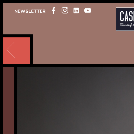
NEWSLETTER