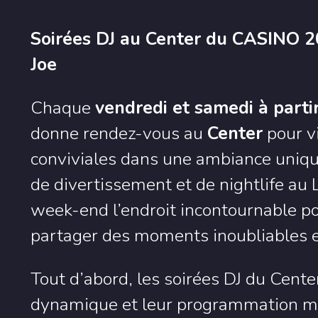
Soirées DJ au Center du CASINO 2
Joe
Chaque
vendredi et samedi à part
donne rendez-vous au
Center
pour v
conviviales dans une ambiance uniqu
de divertissement et de nightlife au
week-end l’endroit incontournable po
partager des moments inoubliables e
Tout d’abord, les soirées DJ du Cent
dynamique et leur programmation musi