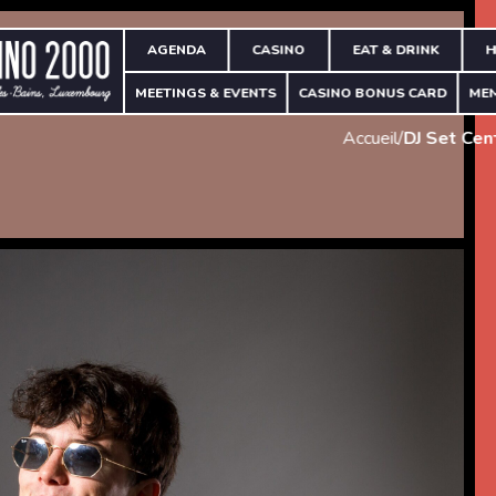
AGENDA
CASINO
EAT & DRINK
H
MEETINGS & EVENTS
CASINO BONUS CARD
ME
Accueil
/
DJ Set Cen