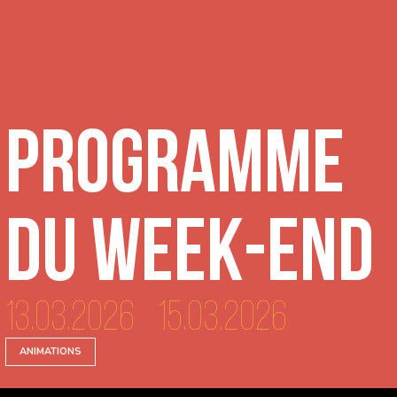
Programme
du Week-end
13.03.2026 - 15.03.2026
ANIMATIONS