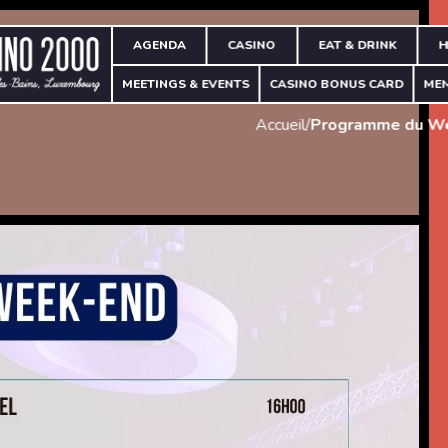
AGENDA
CASINO
EAT & DRINK
H
MEETINGS & EVENTS
CASINO BONUS CARD
ME
Accueil
/
Programme du W