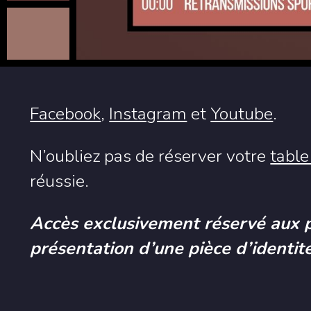
Facebook
,
Instagram
et
Youtube
.
N’oubliez pas de réserver votre
table
réussie.
Accès exclusivement réservé aux 
présentation d’une pièce d’identité