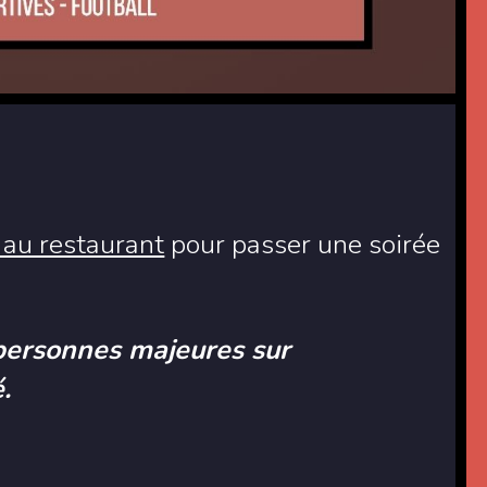
 au restaurant
pour passer une soirée
personnes majeures sur
.