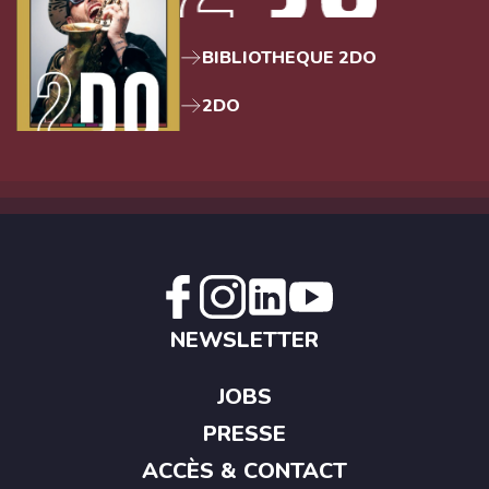
BIBLIOTHEQUE 2DO
2DO
NEWSLETTER
JOBS
PRESSE
ACCÈS & CONTACT