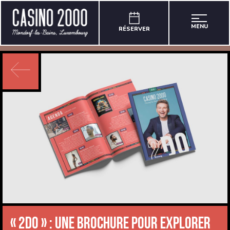
MENU
RÉSERVER
« 2DO » : une brochure pour explorer