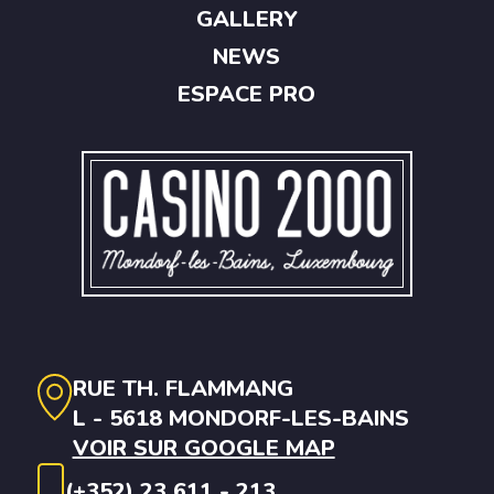
GALLERY
NEWS
ESPACE PRO
RUE TH. FLAMMANG
L - 5618 MONDORF-LES-BAINS
VOIR SUR GOOGLE MAP
(+352) 23 611 - 213