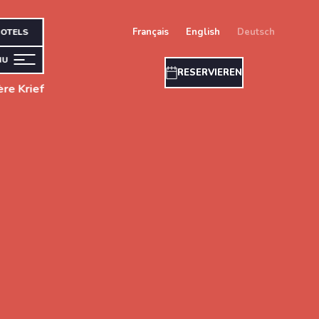
français
english
deutsch
OTELS
NU
RESERVIEREN
re Krief