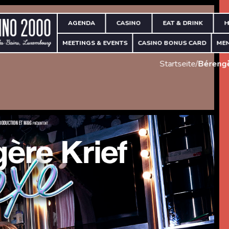
AGENDA
CASINO
EAT & DRINK
H
MEETINGS & EVENTS
CASINO BONUS CARD
ME
Startseite
/
Bérengè