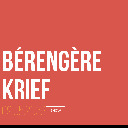
Bérengère
Krief
09.05.2026
SHOW