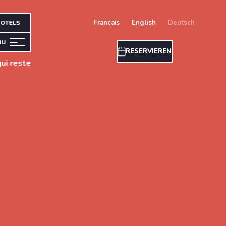
français
english
deutsch
OTELS
NU
RESERVIEREN
ui reste