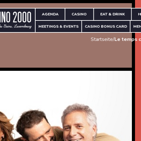
AGENDA
CASINO
EAT & DRINK
H
MEETINGS & EVENTS
CASINO BONUS CARD
ME
Startseite
/
Le temps q