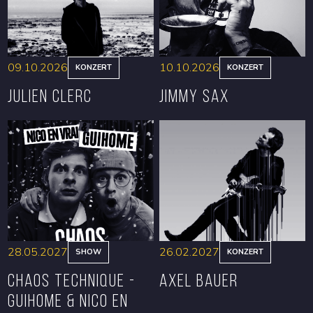
09.10.2026
10.10.2026
KONZERT
KONZERT
Julien Clerc
Jimmy Sax
RESERVIEREN
RESERVIEREN
28.05.2027
26.02.2027
SHOW
KONZERT
CHAOS TECHNIQUE -
Axel Bauer
GUIHOME & NICO EN