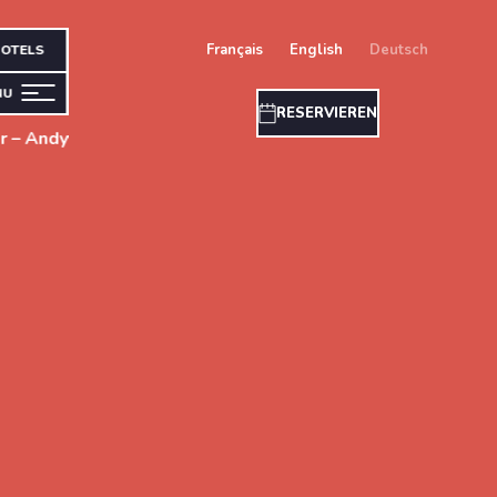
français
english
deutsch
OTELS
NU
RESERVIEREN
r – Andy