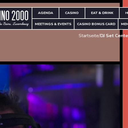
AGENDA
CASINO
EAT & DRINK
H
MEETINGS & EVENTS
CASINO BONUS CARD
ME
Startseite
/
DJ Set Cente