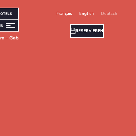
français
english
deutsch
OTELS
NU
RESERVIEREN
um – Gab