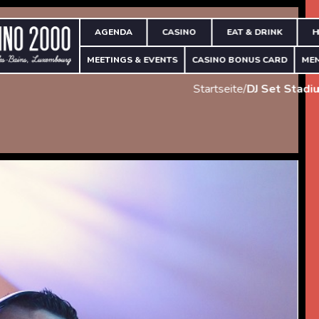
AGENDA
CASINO
EAT & DRINK
H
MEETINGS & EVENTS
CASINO BONUS CARD
ME
Startseite
/
DJ Set Stadi