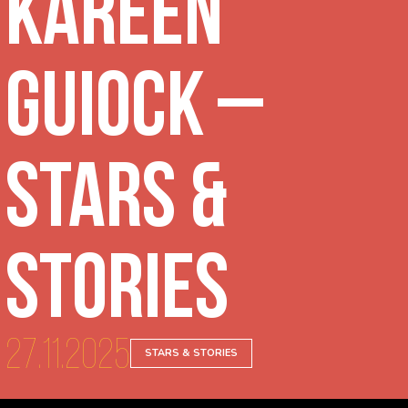
Kareen
Guiock –
Stars &
Stories
27.11.2025
STARS & STORIES