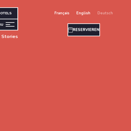
français
english
deutsch
OTELS
NU
RESERVIEREN
 Stories