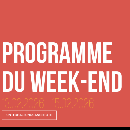
Programme
du Week-end
13.02.2026 - 15.02.2026
UNTERHALTUNGSANGEBOTE