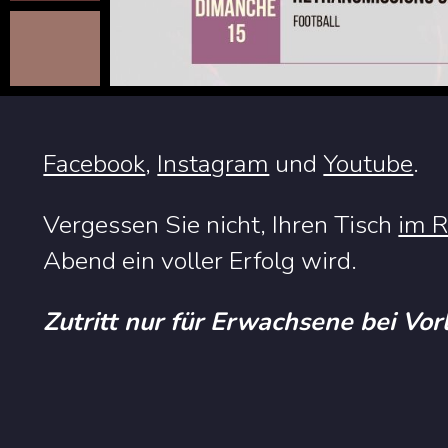
Facebook
,
Instagram
und
Youtube
.
Vergessen Sie nicht, Ihren Tisch
im R
Abend ein voller Erfolg wird.
Zutritt nur für Erwachsene bei Vo