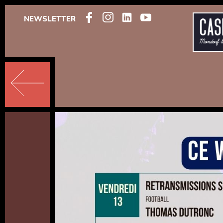
NEWSLETTER