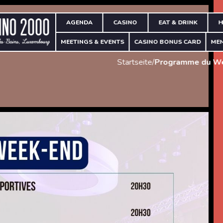
AGENDA
CASINO
EAT & DRINK
H
MEETINGS & EVENTS
CASINO BONUS CARD
ME
Startseite
/
Programme du W