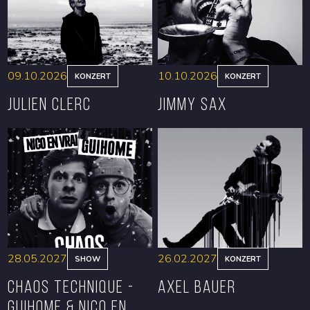
09.10.2026
10.10.2026
KONZERT
KONZERT
Julien Clerc
Jimmy Sax
RESERVIEREN
RESERVIEREN
28.05.2027
26.02.2027
SHOW
KONZERT
CHAOS TECHNIQUE -
Axel Bauer
GUIHOME & NICO EN