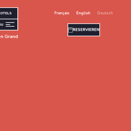
français
english
deutsch
OTELS
NU
RESERVIEREN
en Grand