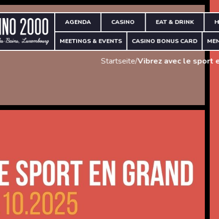
AGENDA
CASINO
EAT & DRINK
H
MEETINGS & EVENTS
CASINO BONUS CARD
ME
Startseite
/
Vibrez avec le sport 