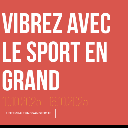
Vibrez avec
le sport en
Grand
10.10.2025 - 16.10.2025
UNTERHALTUNGSANGEBOTE