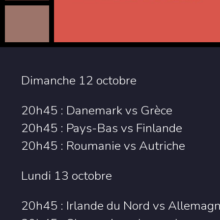
Dimanche 12 octobre
20h45 : Danemark vs Grèce
20h45 : Pays-Bas vs Finlande
20h45 : Roumanie vs Autriche
Lundi 13 octobre
20h45 : Irlande du Nord vs Allemag