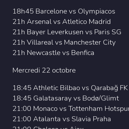
18h45 Barcelone vs Olympiacos
21h Arsenal vs Atletico Madrid
21h Bayer Leverkusen vs Paris SG
21h Villareal vs Manchester City
21h Newcastle vs Benfica
Mercredi 22 octobre
18:45 Athletic Bilbao vs Qarabağ FK
18:45 Galatasaray vs Bodø/Glimt
21:00 Monaco vs Tottenham Hotspu
21:00 Atalanta vs Slavia Praha