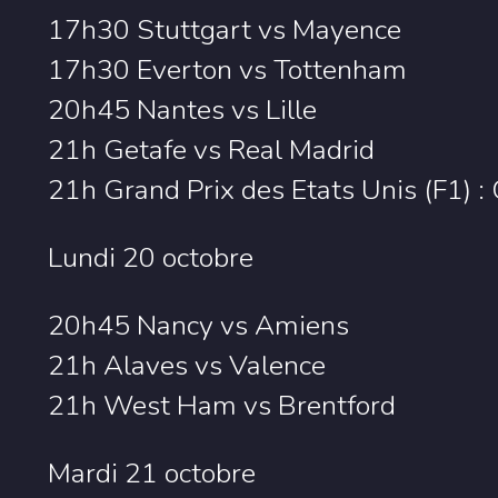
17h30 Stuttgart vs Mayence
17h30 Everton vs Tottenham
20h45 Nantes vs Lille
21h Getafe vs Real Madrid
21h Grand Prix des Etats Unis (F1) :
Lundi 20 octobre
20h45 Nancy vs Amiens
21h Alaves vs Valence
21h West Ham vs Brentford
Mardi 21 octobre