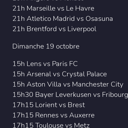
21h Marseille vs Le Havre
21h Atletico Madrid vs Osasuna
21h Brentford vs Liverpool
Dimanche 19 octobre
15h Lens vs Paris FC
15h Arsenal vs Crystal Palace
15h Aston Villa vs Manchester City
15h30 Bayer Leverkusen vs Fribour
17h15 Lorient vs Brest
17h15 Rennes vs Auxerre
17h15 Toulouse vs Metz