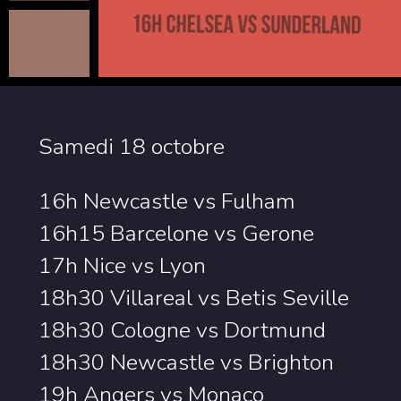
Samedi 18 octobre
16h Newcastle vs Fulham
16h15 Barcelone vs Gerone
17h Nice vs Lyon
18h30 Villareal vs Betis Seville
18h30 Cologne vs Dortmund
18h30 Newcastle vs Brighton
19h Angers vs Monaco