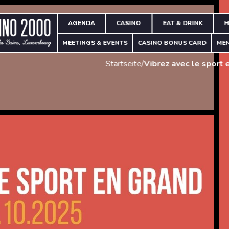
AGENDA
CASINO
EAT & DRINK
H
MEETINGS & EVENTS
CASINO BONUS CARD
ME
Startseite
/
Vibrez avec le sport 