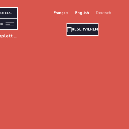
français
english
deutsch
OTELS
NU
RESERVIEREN
Die Küche der Purple Lounge wurde komplett renoviert und präsentiert nun ihre neue Sommerkarte