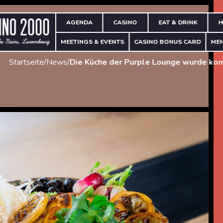
AGENDA
CASINO
EAT & DRINK
H
MEETINGS & EVENTS
CASINO BONUS CARD
ME
Startseite
/
News
/