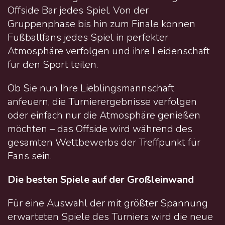
Offside Bar jedes Spiel. Von der
Gruppenphase bis hin zum Finale können
Fußballfans jedes Spiel in perfekter
Atmosphäre verfolgen und ihre Leidenschaft
für den Sport teilen.
Ob Sie nun Ihre Lieblingsmannschaft
anfeuern, die Turnierergebnisse verfolgen
oder einfach nur die Atmosphäre genießen
möchten – das Offside wird während des
gesamten Wettbewerbs der Treffpunkt für
Fans sein.
Die besten Spiele auf der Großleinwand
Für eine Auswahl der mit größter Spannung
erwarteten Spiele des Turniers wird die neue