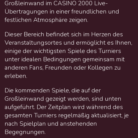
Großleinwand im CASINO 2000 Live-
Übertragungen in einer freundlichen und
festlichen Atmosphäre zeigen.
Dieser Bereich befindet sich im Herzen des
Veranstaltungsortes und ermöglicht es Ihnen,
einige der wichtigsten Spiele des Turniers
unter idealen Bedingungen gemeinsam mit
anderen Fans, Freunden oder Kollegen zu
erleben.
Die kommenden Spiele, die auf der
Großleinwand gezeigt werden, sind unten
aufgeführt. Der Zeitplan wird während des
gesamten Turniers regelmäßig aktualisiert, je
nach Spielplan und anstehenden
Begegnungen.