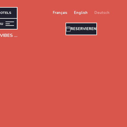
français
english
deutsch
OTELS
NU
RESERVIEREN
Morgen ist es soweit: Cristal Vibes und VIBES EXTENDED lassen Mondorf-les-Bains vom 13. bis 15. Mai vibrieren