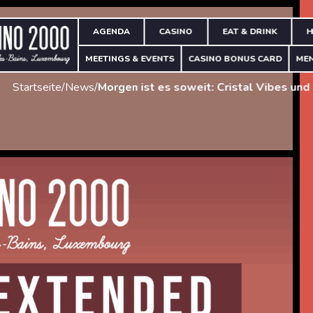
AGENDA
CASINO
EAT & DRINK
H
MEETINGS & EVENTS
CASINO BONUS CARD
ME
Startseite
/
News
/