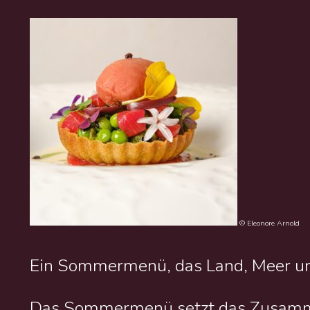
© Eleonore Arnold
Ein Sommermenü, das Land, Meer und
Das Sommermenü setzt das Zusamme