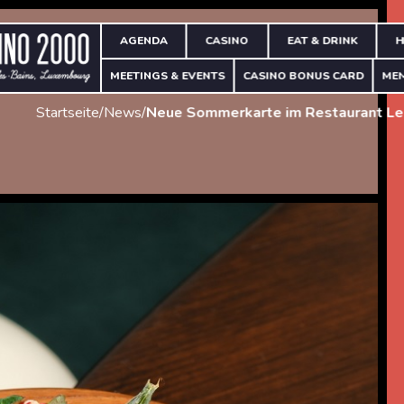
AGENDA
CASINO
EAT & DRINK
H
MEETINGS & EVENTS
CASINO BONUS CARD
ME
Startseite
/
News
/
Neue Sommerkarte im Restaurant L