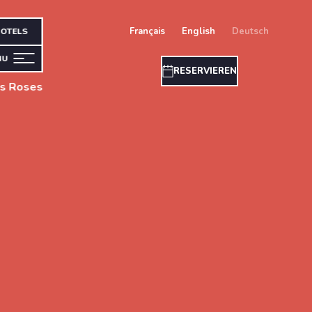
français
english
deutsch
OTELS
NU
RESERVIEREN
es Roses