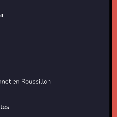
er
net en Roussillon
tes