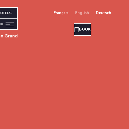
français
english
deutsch
OTELS
NU
BOOK
en Grand