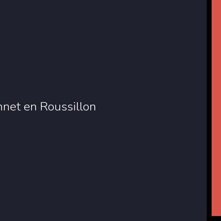
net en Roussillon