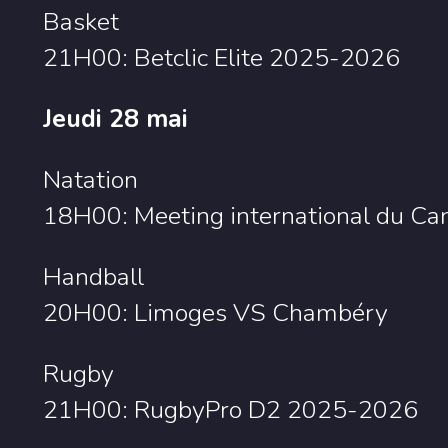
Basket
21H00: Betclic Elite 2025-2026
Jeudi 28 mai
Natation
18H00: Meeting international du Can
Handball
20H00: Limoges VS Chambéry
Rugby
21H00: RugbyPro D2 2025-2026