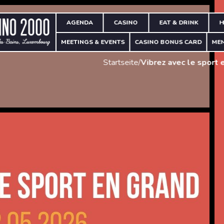
AGENDA
CASINO
EAT & DRINK
H
MEETINGS & EVENTS
CASINO BONUS CARD
ME
Startseite
/
Vibrez avec le sport 