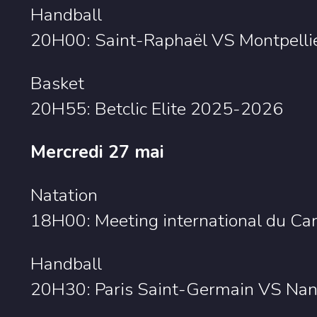
Handball
20H00: Saint-Raphaël VS Montpelli
Basket
20H55: Betclic Elite 2025-2026
Mercredi 27 mai
Natation
18H00: Meeting international du Can
Handball
20H30: Paris Saint-Germain VS Nan