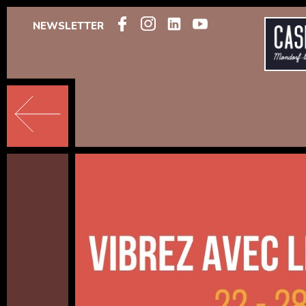
NEWSLETTER