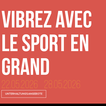
Vibrez avec
le sport en
Grand
22.05.2026 - 28.05.2026
UNTERHALTUNGSANGEBOTE