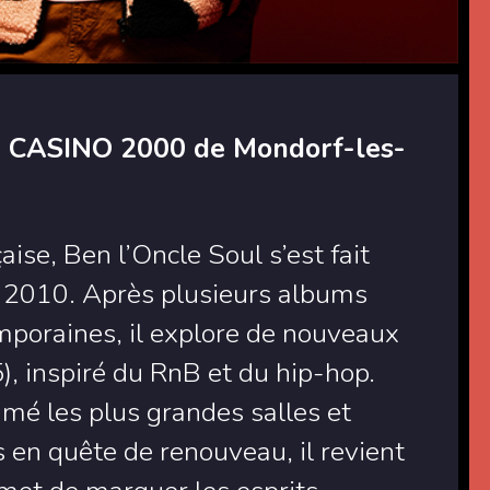
au CASINO 2000 de Mondorf-les-
ise, Ben l’Oncle Soul s’est fait
 2010. Après plusieurs albums
emporaines, il explore de nouveaux
, inspiré du RnB et du hip-hop.
ammé les plus grandes salles et
s en quête de renouveau, il revient