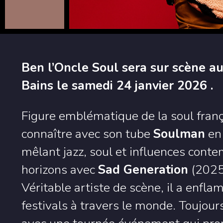
Ben l’Oncle Soul sera sur scène 
Bains le samedi 24 janvier 2026 .
Figure emblématique de la soul frança
connaître avec son tube
Soulman
en
mêlant jazz, soul et influences cont
horizons avec
Sad Generation
(2025)
Véritable artiste de scène, il a enfl
festivals à travers le monde. Toujour