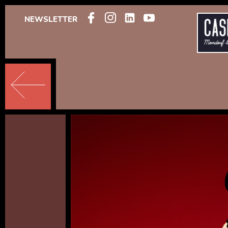
NEWSLETTER