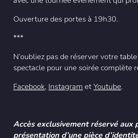
avec une tournée événement qui prom
Ouverture des portes à 19h30.
***
N’oubliez pas de réserver votre tabl
spectacle pour une soirée complète r
Facebook
,
Instagram
et
Youtube
.
Accès exclusivement réservé aux 
présentation d’une pièce d’identité