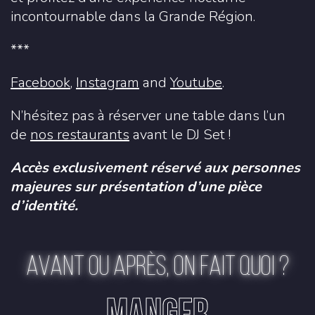
incontournable dans la Grande Région.
***
Facebook
,
Instagram
and
Youtube
.
N’hésitez pas à réserver une table dans l’un
de
nos restaurants
avant le DJ Set !
Accès exclusivement réservé aux personnes
majeures sur présentation d’une pièce
d’identité.
AVANT OU APRÈS, ON FAIT QUOI ?
MANGER