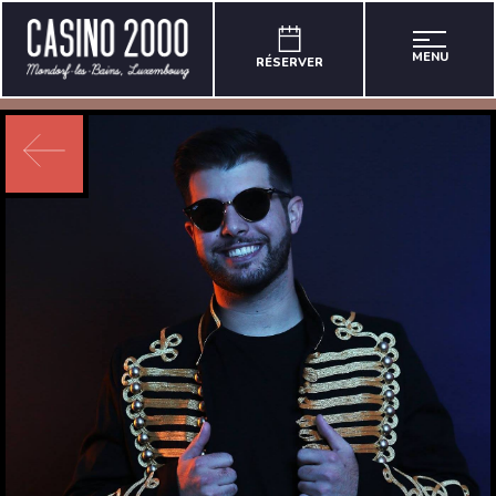
MENU
RÉSERVER