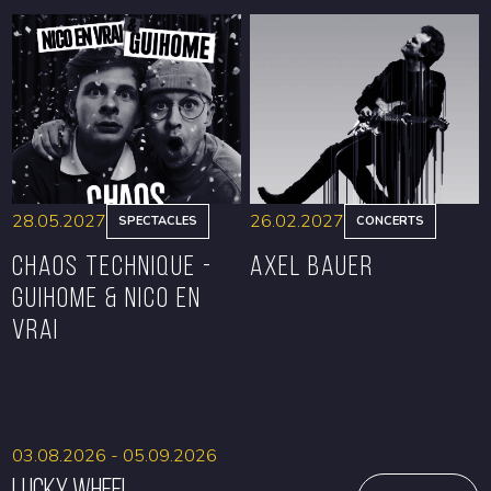
RÉSERVER
RÉSERVER
28.05.2027
26.02.2027
SPECTACLES
CONCERTS
CHAOS TECHNIQUE -
Axel Bauer
GUIHOME & NICO EN
VRAI
RÉSERVER
RÉSERVER
03.08.2026 - 05.09.2026
Lucky Wheel