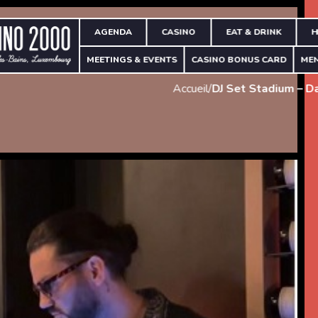
AGENDA
CASINO
EAT & DRINK
H
MEETINGS & EVENTS
CASINO BONUS CARD
ME
Accueil
/
DJ Set Stadium – D