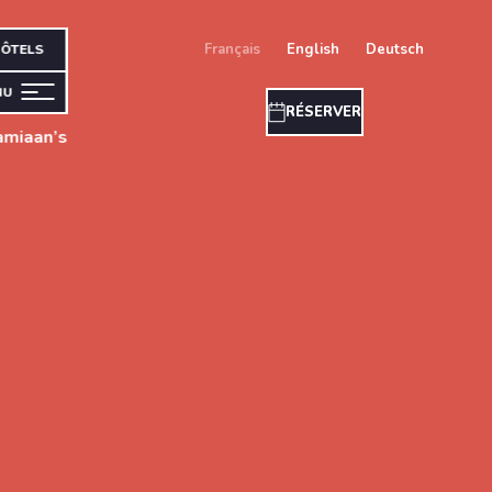
français
english
deutsch
ÔTELS
NU
RÉSERVER
amiaan’s