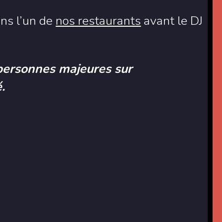
ans l’un de
nos restaurants
avant le DJ
personnes majeures sur
.