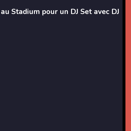
au Stadium pour un DJ Set avec DJ