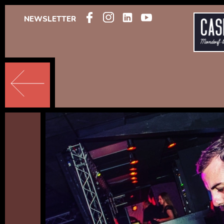
NEWSLETTER