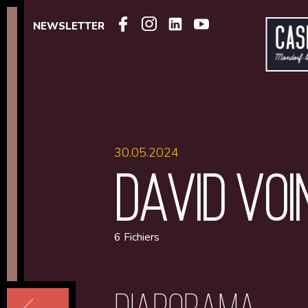
NEWSLETTER
30.05.2024
DAVID VOI
6 Fichiers