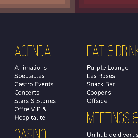
AGENDA
EAT & DRIN
Animations
Purple Lounge
Spectacles
Les Roses
Gastro Events
Snack Bar
Concerts
Cooper’s
Stars & Stories
Offside
Offre VIP &
MEETINGS 
Hospitalité
CASINO
Un hub de divert