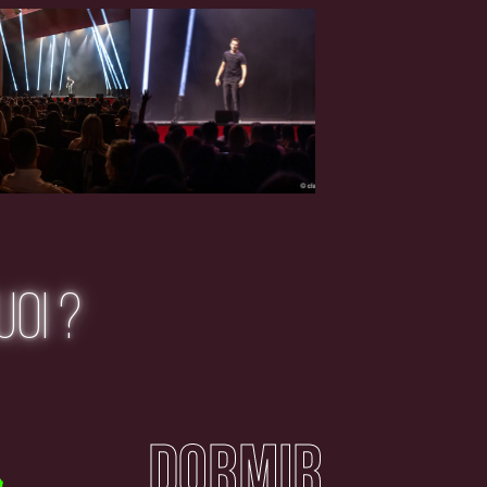
UOI ?
DORMIR