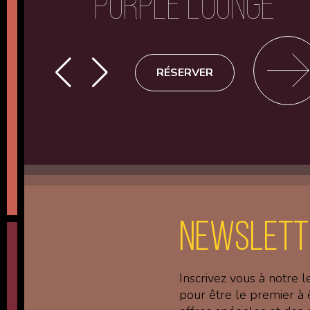
PURPLE LOUNGE
RÉSERVER
Newslett
Inscrivez vous à notre l
pour être le premier à 