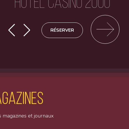
HÔTEL CASINO 2000
SNACK BAR
RÉSERVER
agazines
 magazines et journaux