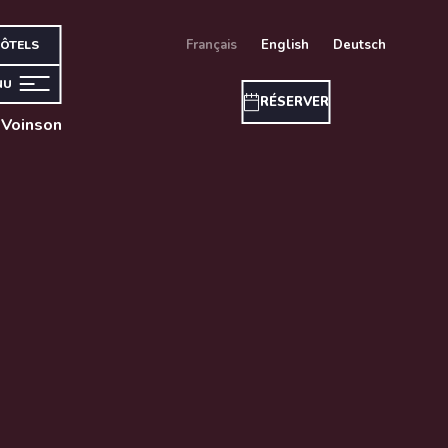
français
english
deutsch
ÔTELS
NU
RÉSERVER
 Voinson