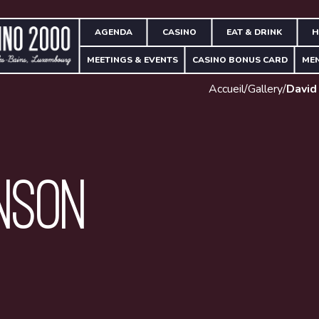
AGENDA
CASINO
EAT & DRINK
H
MEETINGS & EVENTS
CASINO BONUS CARD
ME
Accueil
/
Gallery
/
David
NSON