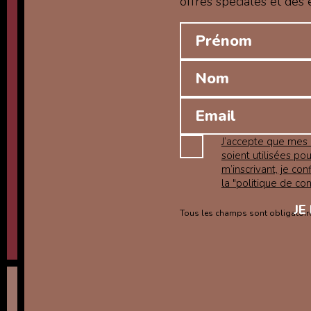
offres spéciales et des
J’accepte que mes
soient utilisées po
m’inscrivant, je con
la "politique de conf
JE
Tous les champs sont obligatoir