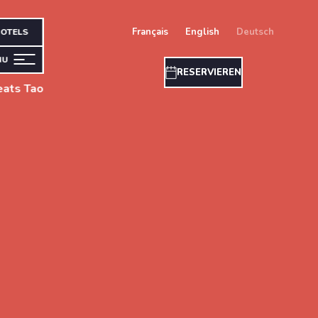
français
english
deutsch
OTELS
NU
RESERVIEREN
eats Tao