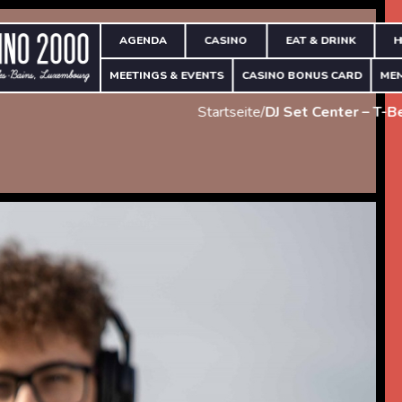
AGENDA
CASINO
EAT & DRINK
H
MEETINGS & EVENTS
CASINO BONUS CARD
ME
Startseite
/
DJ Set Center – T-B