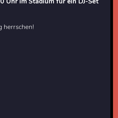
0 Uhr im Stadium für ein DJ-Set
 herrschen!