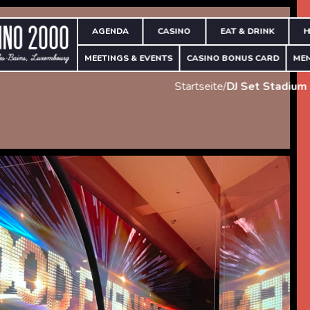
AGENDA
CASINO
EAT & DRINK
H
MEETINGS & EVENTS
CASINO BONUS CARD
ME
Startseite
/
DJ Set Stadium 