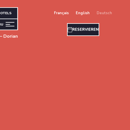
français
english
deutsch
OTELS
NU
RESERVIEREN
– Dorian