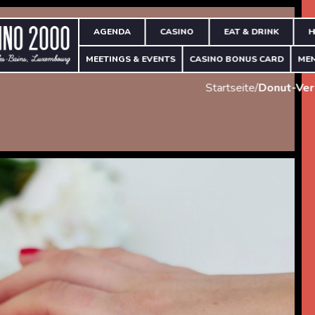
AGENDA
CASINO
EAT & DRINK
H
MEETINGS & EVENTS
CASINO BONUS CARD
ME
Startseite
/
Donut-Ver