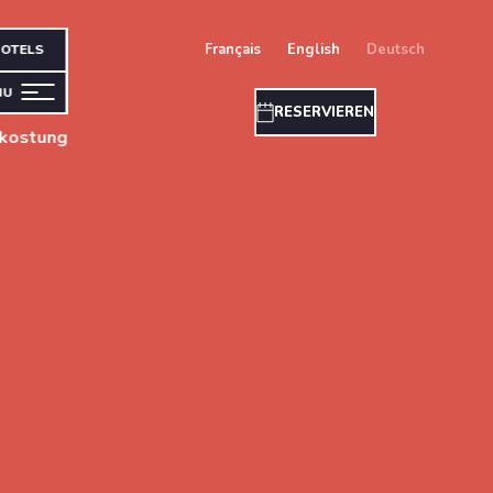
français
english
deutsch
OTELS
NU
RESERVIEREN
kostung