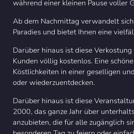
während einer kleinen Pause voller 
Ab dem Nachmittag verwandelt sich 
Paradies und bietet Ihnen eine vielf
Darüber hinaus ist diese Verkostung
Kunden völlig kostenlos. Eine schöne
Köstlichkeiten in einer geselligen u
oder wiederzuentdecken.
Darüber hinaus ist diese Veranstalt
2000, das ganze Jahr über unterha
anzubieten, die für alle zugänglich s
besonderen Tag zu feiern oder einfac