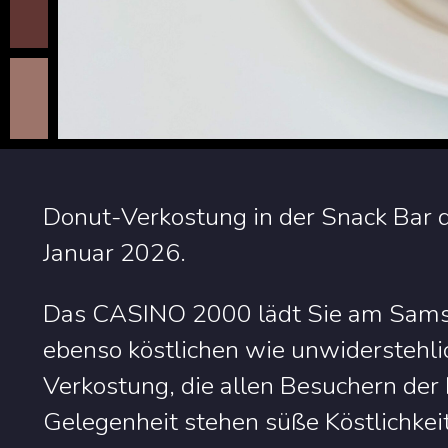
Donut-Verkostung in der Snack Bar
Januar 2026.
Das CASINO 2000 lädt Sie am Samsta
ebenso köstlichen wie unwiderstehli
Verkostung, die allen Besuchern der 
Gelegenheit stehen süße Köstlichkeit