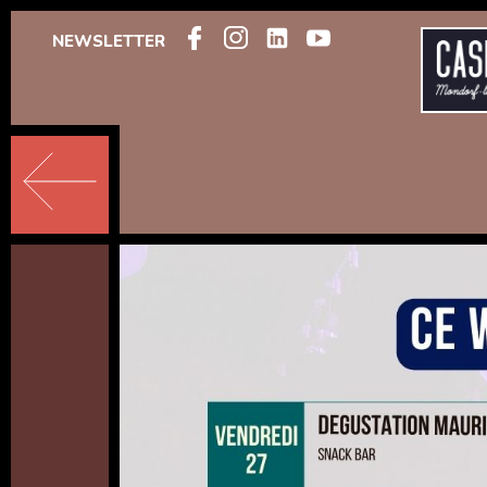
NEWSLETTER