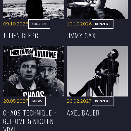
09.10.2026
10.10.2026
KONZERT
KONZERT
Julien Clerc
Jimmy Sax
RESERVIEREN
RESERVIEREN
28.05.2027
26.02.2027
SHOW
KONZERT
CHAOS TECHNIQUE -
Axel Bauer
GUIHOME & NICO EN
VRAI