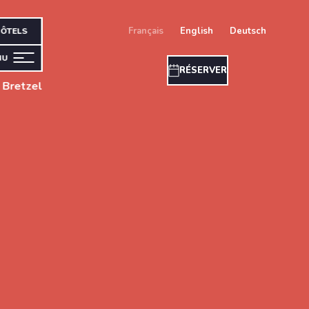
français
english
deutsch
ÔTELS
NU
RÉSERVER
 Bretzel