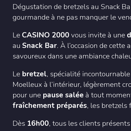
Dégustation de bretzels au Snack B
gourmande à ne pas manquer le vendr
Le
CASINO 2000
vous invite à une
d
au
Snack Bar
. À l’occasion de cette
savoureux dans une ambiance chaleu
Le
bretzel
, spécialité incontournable
Moelleux à l’intérieur, légèrement crous
pour une
pause salée
à tout moment 
fraîchement préparés
, les bretzel
Dès
16h00
, tous les clients présen