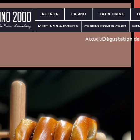
AGENDA
CASINO
EAT & DRINK
H
MEETINGS & EVENTS
CASINO BONUS CARD
ME
Accueil
/
Dégustation de