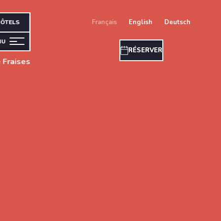
français
english
deutsch
ÔTELS
NU
RÉSERVER
Fraises