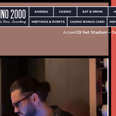
AGENDA
CASINO
EAT & DRINK
H
MEETINGS & EVENTS
CASINO BONUS CARD
ME
Accueil
/
DJ Set Stadium – D