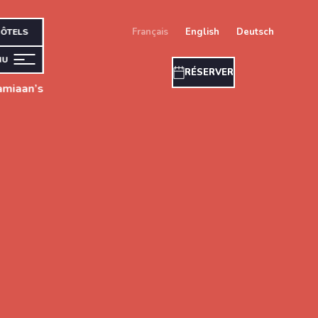
français
english
deutsch
ÔTELS
NU
RÉSERVER
amiaan’s